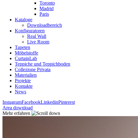
Toronto
Madrid
Paris
Kataloge
Downloadbereich
Konfiguratoren
Real Wall
Live Room
Tapeten
Möbelstoffe
CurtainLab
Teppiche und Teppichboden
Collezione Privata
Materialien
Projekte
Kontakte
News
Instagram
Facebook
Linkedin
Pinterest
Area download
Mehr erfahren