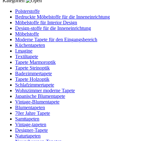
Kategorien
Polsterstoffe
Bedruckte Möbelstoffe für die Inneneinrichtung
Möbelstoffe für Interior Design
Design-stoffe für die Inneneinrichtung
Möbelstoffe
Moderne Tapete für den Eingangsbereich
Küchentapeten
I.magine
Textiltapete
Tapete Marmoroptik
Tapete Steinoptik
Badezimmertapete
Tapete Holzoptik
Schlafzimmertapete
Wohnzimmer moderne Tapete
Japanische Blumentapete
Vintage-Blumentapete
Blumentapeten
70er Jahre Tapete
Samttapeten
Vintage-tapeten
Designer-Tapete
Naturtapeten