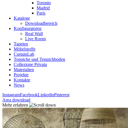
Toronto
Madrid
Paris
Kataloge
Downloadbereich
Konfiguratoren
Real Wall
Live Room
Tapeten
Möbelstoffe
CurtainLab
Teppiche und Teppichboden
Collezione Privata
Materialien
Projekte
Kontakte
News
Instagram
Facebook
Linkedin
Pinterest
Area download
Mehr erfahren