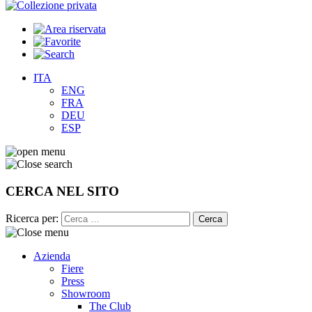
ITA
ENG
FRA
DEU
ESP
CERCA NEL SITO
Ricerca per:
Azienda
Fiere
Press
Showroom
The Club