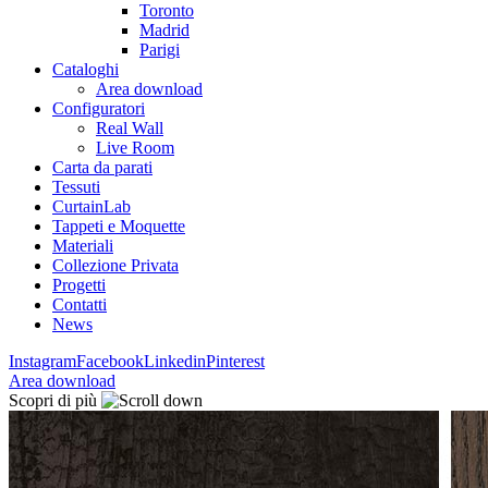
Toronto
Madrid
Parigi
Cataloghi
Area download
Configuratori
Real Wall
Live Room
Carta da parati
Tessuti
CurtainLab
Tappeti e Moquette
Materiali
Collezione Privata
Progetti
Contatti
News
Instagram
Facebook
Linkedin
Pinterest
Area download
Scopri di più