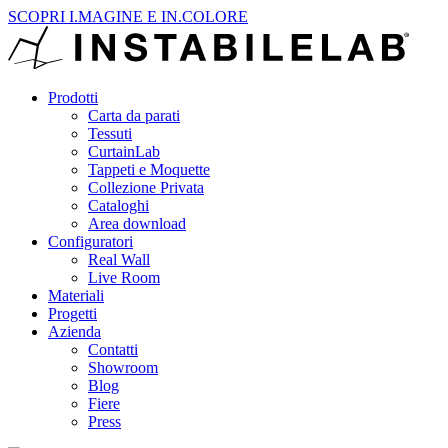
SCOPRI I.MAGINE E IN.COLORE
Prodotti
Carta da parati
Tessuti
CurtainLab
Tappeti e Moquette
Collezione Privata
Cataloghi
Area download
Configuratori
Real Wall
Live Room
Materiali
Progetti
Azienda
Contatti
Showroom
Blog
Fiere
Press