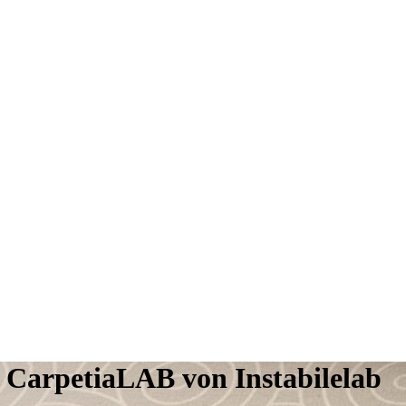
CarpetiaLAB von Instabilelab