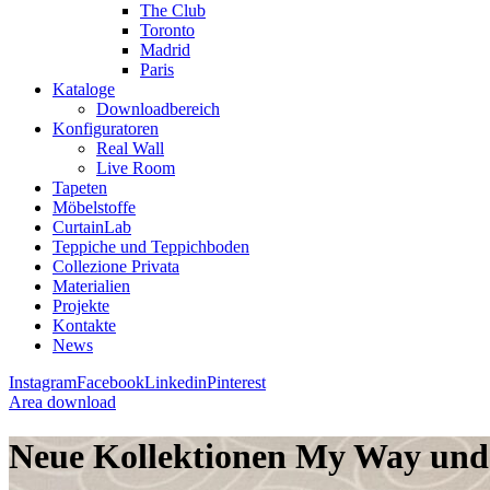
The Club
Toronto
Madrid
Paris
Kataloge
Downloadbereich
Konfiguratoren
Real Wall
Live Room
Tapeten
Möbelstoffe
CurtainLab
Teppiche und Teppichboden
Collezione Privata
Materialien
Projekte
Kontakte
News
Instagram
Facebook
Linkedin
Pinterest
Area download
Neue Kollektionen My Way und 