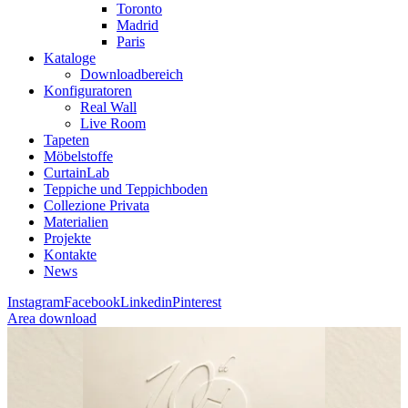
Toronto
Madrid
Paris
Kataloge
Downloadbereich
Konfiguratoren
Real Wall
Live Room
Tapeten
Möbelstoffe
CurtainLab
Teppiche und Teppichboden
Collezione Privata
Materialien
Projekte
Kontakte
News
Instagram
Facebook
Linkedin
Pinterest
Area download