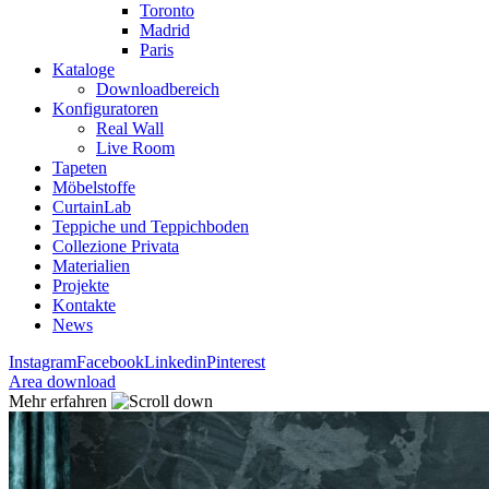
Toronto
Madrid
Paris
Kataloge
Downloadbereich
Konfiguratoren
Real Wall
Live Room
Tapeten
Möbelstoffe
CurtainLab
Teppiche und Teppichboden
Collezione Privata
Materialien
Projekte
Kontakte
News
Instagram
Facebook
Linkedin
Pinterest
Area download
Mehr erfahren