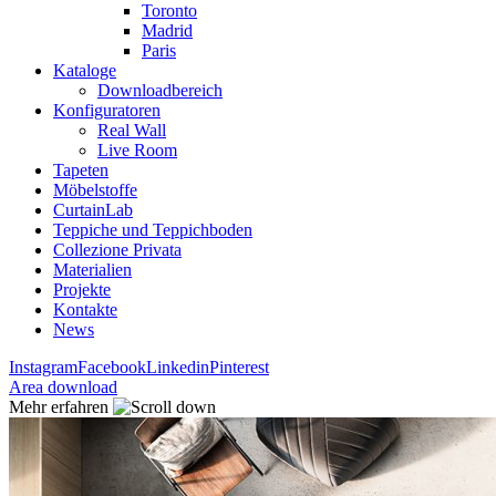
Toronto
Madrid
Paris
Kataloge
Downloadbereich
Konfiguratoren
Real Wall
Live Room
Tapeten
Möbelstoffe
CurtainLab
Teppiche und Teppichboden
Collezione Privata
Materialien
Projekte
Kontakte
News
Instagram
Facebook
Linkedin
Pinterest
Area download
Mehr erfahren