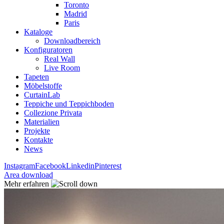
Toronto
Madrid
Paris
Kataloge
Downloadbereich
Konfiguratoren
Real Wall
Live Room
Tapeten
Möbelstoffe
CurtainLab
Teppiche und Teppichboden
Collezione Privata
Materialien
Projekte
Kontakte
News
Instagram
Facebook
Linkedin
Pinterest
Area download
Mehr erfahren