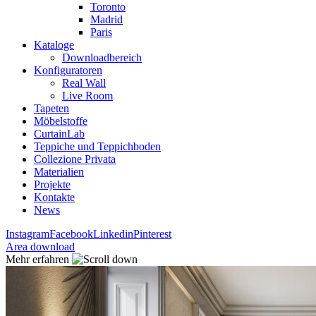
Toronto
Madrid
Paris
Kataloge
Downloadbereich
Konfiguratoren
Real Wall
Live Room
Tapeten
Möbelstoffe
CurtainLab
Teppiche und Teppichboden
Collezione Privata
Materialien
Projekte
Kontakte
News
Instagram
Facebook
Linkedin
Pinterest
Area download
Mehr erfahren