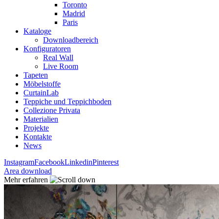
Toronto
Madrid
Paris
Kataloge
Downloadbereich
Konfiguratoren
Real Wall
Live Room
Tapeten
Möbelstoffe
CurtainLab
Teppiche und Teppichboden
Collezione Privata
Materialien
Projekte
Kontakte
News
Instagram
Facebook
Linkedin
Pinterest
Area download
Mehr erfahren