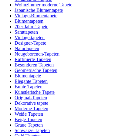
Wohnzimmer moderne Tapete
Japanische Blumentapete
Vintage-Blumentapete
Blumentapeten
70er Jahre Tapete
Samttapeten
Vintage-tapeten
Designer-Tapete
Naturtapeten
Neugeborenen-Tapeten
Raffinierte Tapeten
Besonderen Tapeten
Geometrische Tapeten
Blumentapete
Elegante Tapeten
Bunte Tapeten
Künstlerische Tapete
Original-Tapeten
Dekorative tapete
Moderne Tapeten
Weiße Tapeten
Beige Tapeten
Graue Tapeten
Schwarze Tapeten
Gold Tapeten