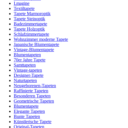
I.magine
Textiltapete
Tapete Marmoroptik
Tapete Steinoptik
Badezimmertapete
Tapete Holzoptik
Schlafzimmertapete
Wohnzimmer moderne Tapete
Japanische Blumentapete
Vintage-Blumentapete
Blumentapeten
70er Jahre Tapete
Samttapeten
Vintage-tapeten
Designer-Tapete
Naturtapeten
Neugeborenen-Tapeten
Raffinierte Tapeten
Besonderen Tapeten
Geometrische Tapeten
Blumentapete
Elegante Tapeten
Bunte Tapeten
Künstlerische Tapete
Original-Tapeten