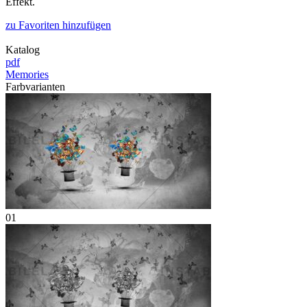
Effekt.
zu Favoriten hinzufügen
Katalog
pdf
Memories
Farbvarianten
01