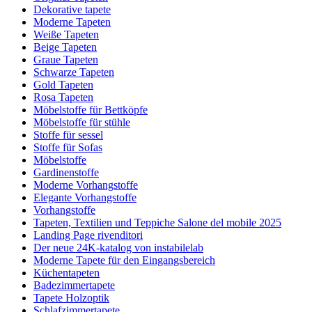
Dekorative tapete
Moderne Tapeten
Weiße Tapeten
Beige Tapeten
Graue Tapeten
Schwarze Tapeten
Gold Tapeten
Rosa Tapeten
Möbelstoffe für Bettköpfe
Möbelstoffe für stühle
Stoffe für sessel
Stoffe für Sofas
Möbelstoffe
Gardinenstoffe
Moderne Vorhangstoffe
Elegante Vorhangstoffe
Vorhangstoffe
Tapeten, Textilien und Teppiche Salone del mobile 2025
Landing Page rivenditori
Der neue 24K-katalog von instabilelab
Moderne Tapete für den Eingangsbereich
Küchentapeten
Badezimmertapete
Tapete Holzoptik
Schlafzimmertapete