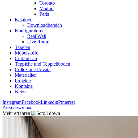
Toronto
Madrid
Paris
Kataloge
Downloadbereich
Konfiguratoren
Real Wall
Live Room
Tapeten
Möbelstoffe
CurtainLab
Teppiche und Teppichboden
Collezione Privata
Materialien
Projekte
Kontakte
News
Instagram
Facebook
Linkedin
Pinterest
Area download
Mehr erfahren