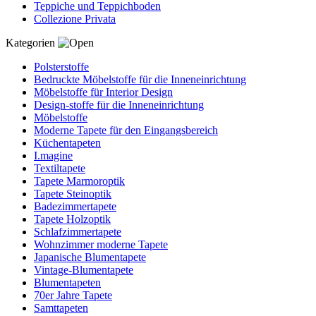
Teppiche und Teppichboden
Collezione Privata
Kategorien
Polsterstoffe
Bedruckte Möbelstoffe für die Inneneinrichtung
Möbelstoffe für Interior Design
Design-stoffe für die Inneneinrichtung
Möbelstoffe
Moderne Tapete für den Eingangsbereich
Küchentapeten
I.magine
Textiltapete
Tapete Marmoroptik
Tapete Steinoptik
Badezimmertapete
Tapete Holzoptik
Schlafzimmertapete
Wohnzimmer moderne Tapete
Japanische Blumentapete
Vintage-Blumentapete
Blumentapeten
70er Jahre Tapete
Samttapeten