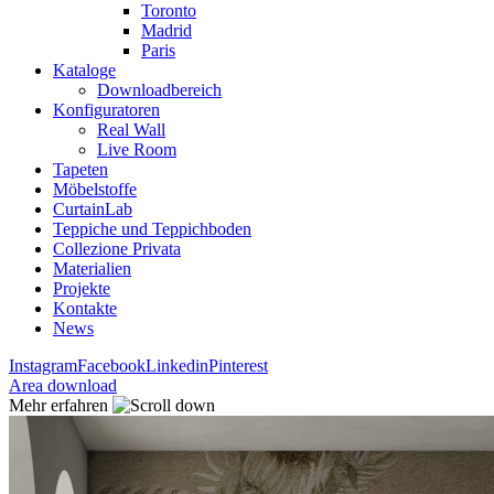
Toronto
Madrid
Paris
Kataloge
Downloadbereich
Konfiguratoren
Real Wall
Live Room
Tapeten
Möbelstoffe
CurtainLab
Teppiche und Teppichboden
Collezione Privata
Materialien
Projekte
Kontakte
News
Instagram
Facebook
Linkedin
Pinterest
Area download
Mehr erfahren