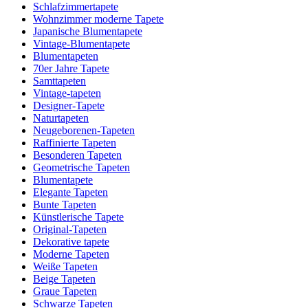
Schlafzimmertapete
Wohnzimmer moderne Tapete
Japanische Blumentapete
Vintage-Blumentapete
Blumentapeten
70er Jahre Tapete
Samttapeten
Vintage-tapeten
Designer-Tapete
Naturtapeten
Neugeborenen-Tapeten
Raffinierte Tapeten
Besonderen Tapeten
Geometrische Tapeten
Blumentapete
Elegante Tapeten
Bunte Tapeten
Künstlerische Tapete
Original-Tapeten
Dekorative tapete
Moderne Tapeten
Weiße Tapeten
Beige Tapeten
Graue Tapeten
Schwarze Tapeten