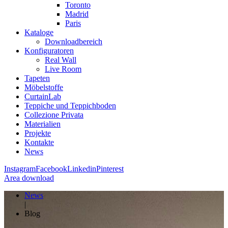
Toronto
Madrid
Paris
Kataloge
Downloadbereich
Konfiguratoren
Real Wall
Live Room
Tapeten
Möbelstoffe
CurtainLab
Teppiche und Teppichboden
Collezione Privata
Materialien
Projekte
Kontakte
News
Instagram
Facebook
Linkedin
Pinterest
Area download
News
|
Blog