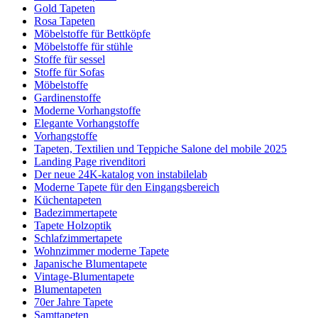
Gold Tapeten
Rosa Tapeten
Möbelstoffe für Bettköpfe
Möbelstoffe für stühle
Stoffe für sessel
Stoffe für Sofas
Möbelstoffe
Gardinenstoffe
Moderne Vorhangstoffe
Elegante Vorhangstoffe
Vorhangstoffe
Tapeten, Textilien und Teppiche Salone del mobile 2025
Landing Page rivenditori
Der neue 24K-katalog von instabilelab
Moderne Tapete für den Eingangsbereich
Küchentapeten
Badezimmertapete
Tapete Holzoptik
Schlafzimmertapete
Wohnzimmer moderne Tapete
Japanische Blumentapete
Vintage-Blumentapete
Blumentapeten
70er Jahre Tapete
Samttapeten