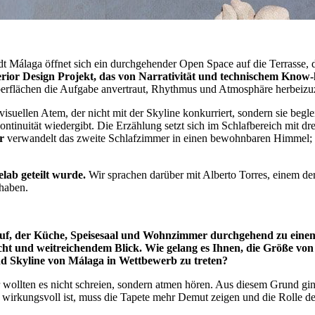
dt Málaga öffnet sich ein durchgehender Open Space auf die Terrasse, di
erior Design Projekt, das von Narrativität und technischem Know
Oberflächen die Aufgabe anvertraut, Rhythmus und Atmosphäre herbeizu
 visuellen Atem, der nicht mit der Skyline konkurriert, sondern sie begl
tinuität wiedergibt. Die Erzählung setzt sich im Schlafbereich mit dre
r
verwandelt das zweite Schlafzimmer in einen bewohnbaren Himmel;
elab geteilt wurde.
Wir sprachen darüber mit Alberto Torres, einem der
 haben.
uf, der Küche, Speisesaal und Wohnzimmer durchgehend zu einem 
icht und weitreichendem Blick. Wie gelang es Ihnen, die Größe vo
nd Skyline von Málaga in Wettbewerb zu treten?
r wollten es nicht schreien, sondern atmen hören. Aus diesem Grund gi
 wirkungsvoll ist, muss die Tapete mehr Demut zeigen und die Rolle des