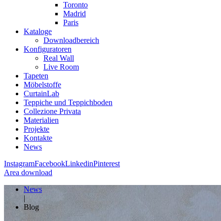
Toronto
Madrid
Paris
Kataloge
Downloadbereich
Konfiguratoren
Real Wall
Live Room
Tapeten
Möbelstoffe
CurtainLab
Teppiche und Teppichboden
Collezione Privata
Materialien
Projekte
Kontakte
News
Instagram
Facebook
Linkedin
Pinterest
Area download
News
|
Blog