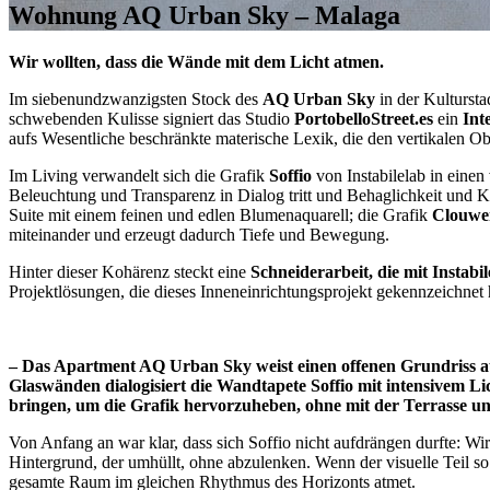
Wohnung AQ Urban Sky – Malaga
Wir wollten, dass die Wände mit dem Licht atmen.
Im siebenundzwanzigsten Stock des
AQ Urban Sky
in der Kultursta
schwebenden Kulisse signiert das Studio
PortobelloStreet.es
ein
Int
aufs Wesentliche beschränkte materische Lexik, die den vertikalen 
Im Living verwandelt sich die Grafik
Soffio
von Instabilelab in einen
Beleuchtung und Transparenz in Dialog tritt und Behaglichkeit und Kon
Suite mit einem feinen und edlen Blumenaquarell; die Grafik
Clouwe
miteinander und erzeugt dadurch Tiefe und Bewegung.
Hinter dieser Kohärenz steckt eine
Schneiderarbeit, die mit Instabil
Projektlösungen, die dieses Inneneinrichtungsprojekt gekennzeichnet
–
Das Apartment AQ Urban Sky weist einen offenen Grundriss a
Glaswänden dialogisiert die Wandtapete Soffio mit intensivem L
bringen, um die Grafik hervorzuheben, ohne mit der Terrasse u
Von Anfang an war klar, dass sich Soffio nicht aufdrängen durfte: Wi
Hintergrund, der umhüllt, ohne abzulenken. Wenn der visuelle Teil so
gesamte Raum im gleichen Rhythmus des Horizonts atmet.