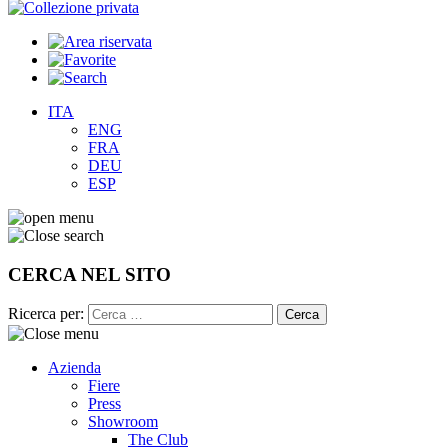
ITA
ENG
FRA
DEU
ESP
CERCA NEL SITO
Ricerca per:
Azienda
Fiere
Press
Showroom
The Club