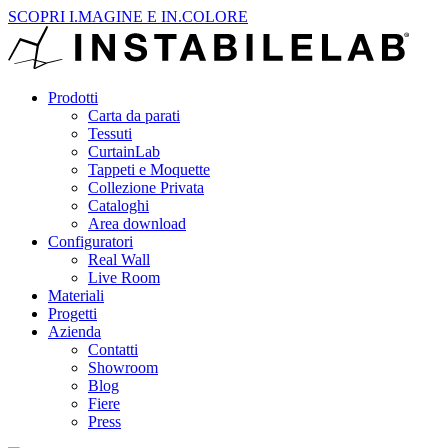
SCOPRI I.MAGINE E IN.COLORE
Prodotti
Carta da parati
Tessuti
CurtainLab
Tappeti e Moquette
Collezione Privata
Cataloghi
Area download
Configuratori
Real Wall
Live Room
Materiali
Progetti
Azienda
Contatti
Showroom
Blog
Fiere
Press