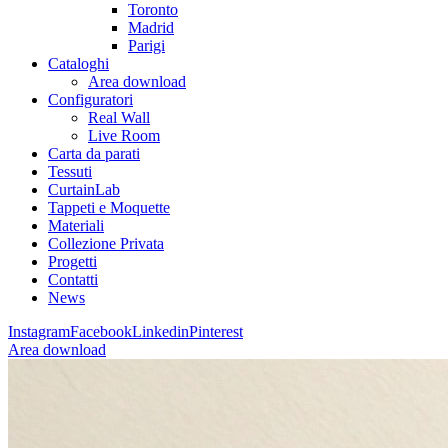
Toronto
Madrid
Parigi
Cataloghi
Area download
Configuratori
Real Wall
Live Room
Carta da parati
Tessuti
CurtainLab
Tappeti e Moquette
Materiali
Collezione Privata
Progetti
Contatti
News
Instagram
Facebook
Linkedin
Pinterest
Area download