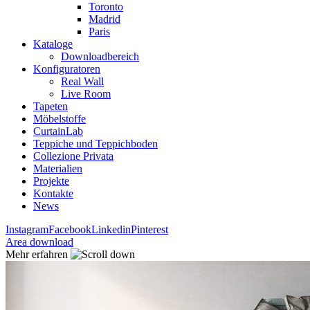
Toronto
Madrid
Paris
Kataloge
Downloadbereich
Konfiguratoren
Real Wall
Live Room
Tapeten
Möbelstoffe
CurtainLab
Teppiche und Teppichboden
Collezione Privata
Materialien
Projekte
Kontakte
News
Instagram
Facebook
Linkedin
Pinterest
Area download
Mehr erfahren