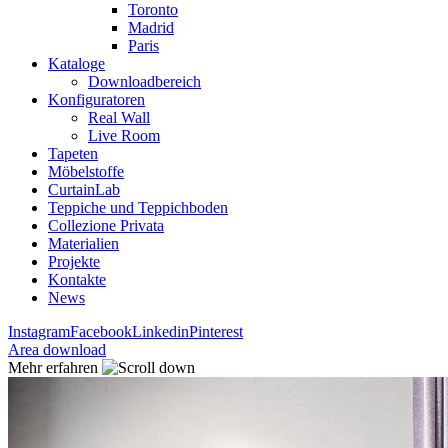
Toronto
Madrid
Paris
Kataloge
Downloadbereich
Konfiguratoren
Real Wall
Live Room
Tapeten
Möbelstoffe
CurtainLab
Teppiche und Teppichboden
Collezione Privata
Materialien
Projekte
Kontakte
News
Instagram
Facebook
Linkedin
Pinterest
Area download
Mehr erfahren