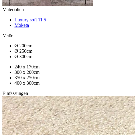
Materialien
Luxury soft 11.5
Moketa
Maße
Ø 200cm
Ø 250cm
Ø 300cm
240 x 170cm
300 x 200cm
350 x 250cm
400 x 300cm
Einfassungen