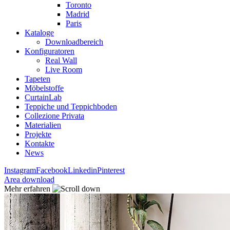
Toronto
Madrid
Paris
Kataloge
Downloadbereich
Konfiguratoren
Real Wall
Live Room
Tapeten
Möbelstoffe
CurtainLab
Teppiche und Teppichboden
Collezione Privata
Materialien
Projekte
Kontakte
News
Instagram
Facebook
Linkedin
Pinterest
Area download
Mehr erfahren