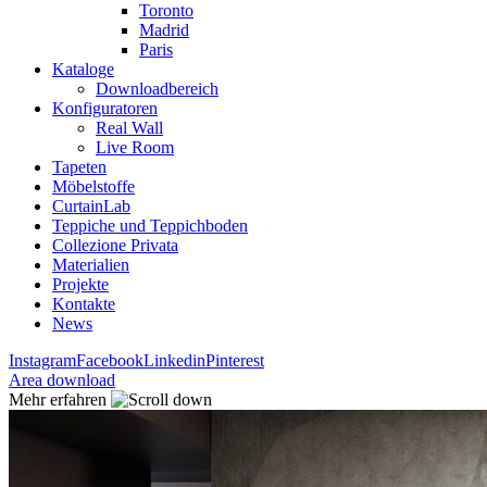
Toronto
Madrid
Paris
Kataloge
Downloadbereich
Konfiguratoren
Real Wall
Live Room
Tapeten
Möbelstoffe
CurtainLab
Teppiche und Teppichboden
Collezione Privata
Materialien
Projekte
Kontakte
News
Instagram
Facebook
Linkedin
Pinterest
Area download
Mehr erfahren