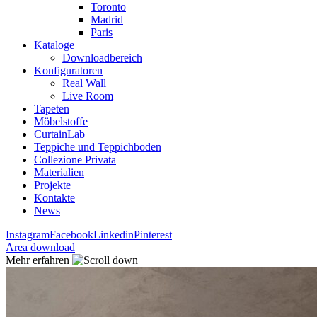
Toronto
Madrid
Paris
Kataloge
Downloadbereich
Konfiguratoren
Real Wall
Live Room
Tapeten
Möbelstoffe
CurtainLab
Teppiche und Teppichboden
Collezione Privata
Materialien
Projekte
Kontakte
News
Instagram
Facebook
Linkedin
Pinterest
Area download
Mehr erfahren