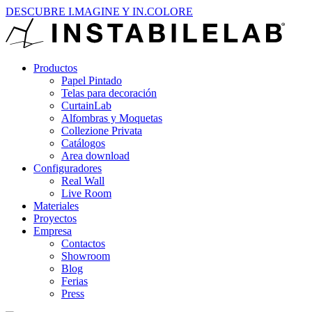
DESCUBRE I.MAGINE Y IN.COLORE
Productos
Papel Pintado
Telas para decoración
CurtainLab
Alfombras y Moquetas
Collezione Privata
Catálogos
Area download
Configuradores
Real Wall
Live Room
Materiales
Proyectos
Empresa
Contactos
Showroom
Blog
Ferias
Press