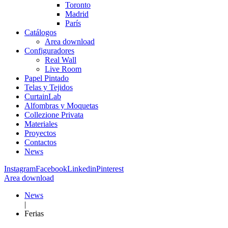
Toronto
Madrid
París
Catálogos
Area download
Configuradores
Real Wall
Live Room
Papel Pintado
Telas y Tejidos
CurtainLab
Alfombras y Moquetas
Collezione Privata
Materiales
Proyectos
Contactos
News
Instagram
Facebook
Linkedin
Pinterest
Area download
News
|
Ferias