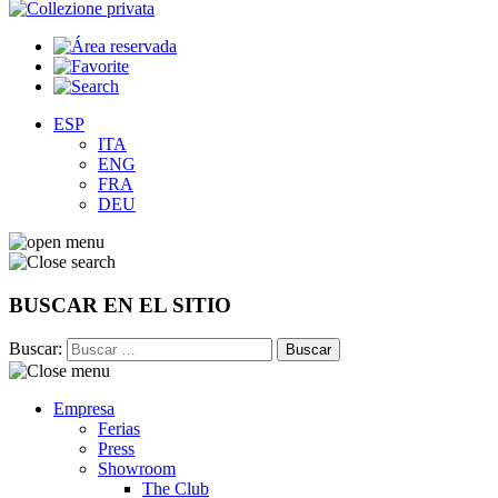
ESP
ITA
ENG
FRA
DEU
BUSCAR EN EL SITIO
Buscar:
Empresa
Ferias
Press
Showroom
The Club