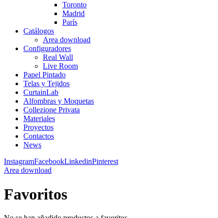
Toronto
Madrid
París
Catálogos
Area download
Configuradores
Real Wall
Live Room
Papel Pintado
Telas y Tejidos
CurtainLab
Alfombras y Moquetas
Collezione Privata
Materiales
Proyectos
Contactos
News
Instagram
Facebook
Linkedin
Pinterest
Area download
Favoritos
No se han añadido productos a favoritos