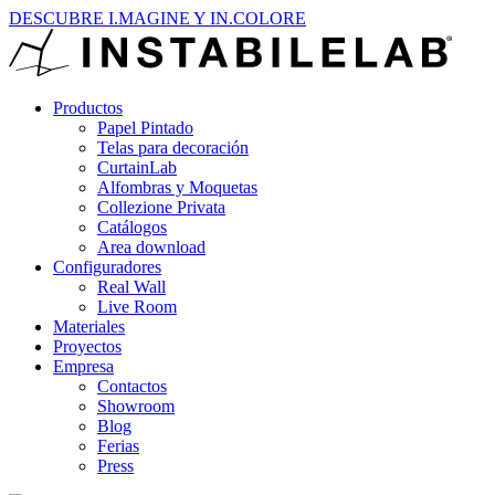
DESCUBRE I.MAGINE Y IN.COLORE
Productos
Papel Pintado
Telas para decoración
CurtainLab
Alfombras y Moquetas
Collezione Privata
Catálogos
Area download
Configuradores
Real Wall
Live Room
Materiales
Proyectos
Empresa
Contactos
Showroom
Blog
Ferias
Press