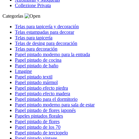
Collezione Privata
Categorías
Telas para tapicería y decoración
Telas estampadas para decorar
Telas para tapicería
Telas de desing para decoración
Telas para decoración
Papel pintado moderno para la entrada
Papel pintado de cocina
Papel pintado de baño
I.magine
Papel pintado textil
Papel pintado mármol
Papel pintado efecto piedra
Papel pintado efecto madera
Papel pintado para el dormitorio
Papel pintado moderno para sala de estar
Papel pintado de flores japonés
Papeles pintados florales
Papel pintado de flores
Papel pintado de los 70
Papel pintado de terciopelo
Papel pintado vintage