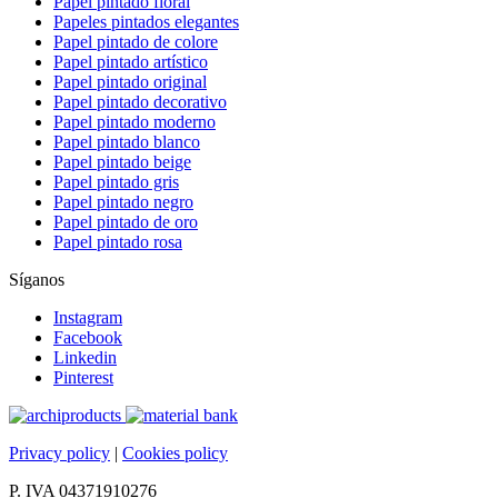
Papel pintado floral
Papeles pintados elegantes
Papel pintado de colore
Papel pintado artístico
Papel pintado original
Papel pintado decorativo
Papel pintado moderno
Papel pintado blanco
Papel pintado beige
Papel pintado gris
Papel pintado negro
Papel pintado de oro
Papel pintado rosa
Síganos
Instagram
Facebook
Linkedin
Pinterest
Privacy policy
|
Cookies policy
P. IVA 04371910276