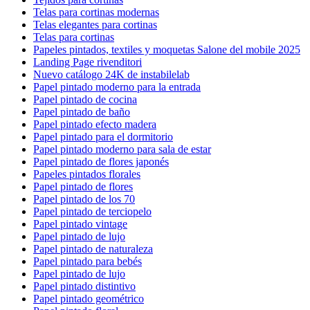
Telas para cortinas modernas
Telas elegantes para cortinas
Telas para cortinas
Papeles pintados, textiles y moquetas Salone del mobile 2025
Landing Page rivenditori
Nuevo catálogo 24K de instabilelab
Papel pintado moderno para la entrada
Papel pintado de cocina
Papel pintado de baño
Papel pintado efecto madera
Papel pintado para el dormitorio
Papel pintado moderno para sala de estar
Papel pintado de flores japonés
Papeles pintados florales
Papel pintado de flores
Papel pintado de los 70
Papel pintado de terciopelo
Papel pintado vintage
Papel pintado de lujo
Papel pintado de naturaleza
Papel pintado para bebés
Papel pintado de lujo
Papel pintado distintivo
Papel pintado geométrico