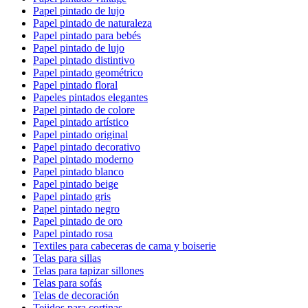
Papel pintado de lujo
Papel pintado de naturaleza
Papel pintado para bebés
Papel pintado de lujo
Papel pintado distintivo
Papel pintado geométrico
Papel pintado floral
Papeles pintados elegantes
Papel pintado de colore
Papel pintado artístico
Papel pintado original
Papel pintado decorativo
Papel pintado moderno
Papel pintado blanco
Papel pintado beige
Papel pintado gris
Papel pintado negro
Papel pintado de oro
Papel pintado rosa
Textiles para cabeceras de cama y boiserie
Telas para sillas
Telas para tapizar sillones
Telas para sofás
Telas de decoración
Tejidos para cortinas