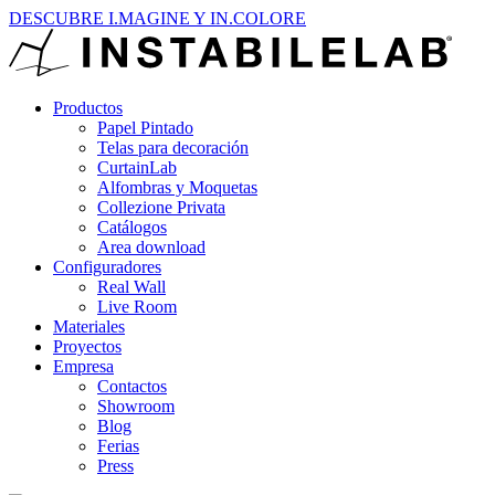
DESCUBRE I.MAGINE Y IN.COLORE
Productos
Papel Pintado
Telas para decoración
CurtainLab
Alfombras y Moquetas
Collezione Privata
Catálogos
Area download
Configuradores
Real Wall
Live Room
Materiales
Proyectos
Empresa
Contactos
Showroom
Blog
Ferias
Press