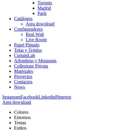
Toronto
Madrid
París
Catálogos
Area download
Configuradores
Real Wall
Live Room
Papel Pintado
Telas y Tejidos
CurtainLab
Alfombras y Moquetas
Collezione Privata
Materiales
Proyectos
Contactos
News
Instagram
Facebook
Linkedin
Pinterest
Area download
Colores
Entornos
Temas
Estilos