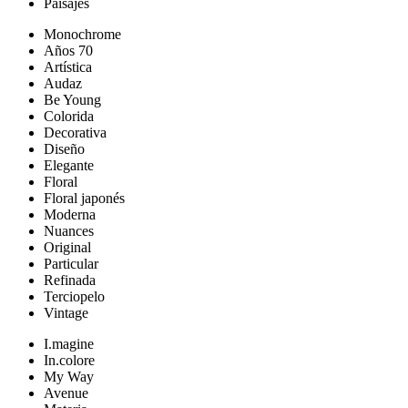
Paisajes
Monochrome
Años 70
Artística
Audaz
Be Young
Colorida
Decorativa
Diseño
Elegante
Floral
Floral japonés
Moderna
Nuances
Original
Particular
Refinada
Terciopelo
Vintage
I.magine
In.colore
My Way
Avenue