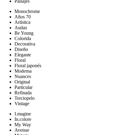
Paisajes
Monochrome
Años 70
Artística
Audaz
Be Young
Colorida
Decorativa
Diseño
Elegante
Floral
Floral japonés
Moderna
Nuances
Original
Particular
Refinada
Terciopelo
Vintage
I.magine
In.colore
My Way
Avenue