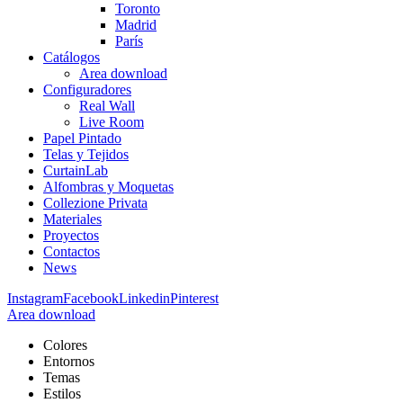
Toronto
Madrid
París
Catálogos
Area download
Configuradores
Real Wall
Live Room
Papel Pintado
Telas y Tejidos
CurtainLab
Alfombras y Moquetas
Collezione Privata
Materiales
Proyectos
Contactos
News
Instagram
Facebook
Linkedin
Pinterest
Area download
Colores
Entornos
Temas
Estilos