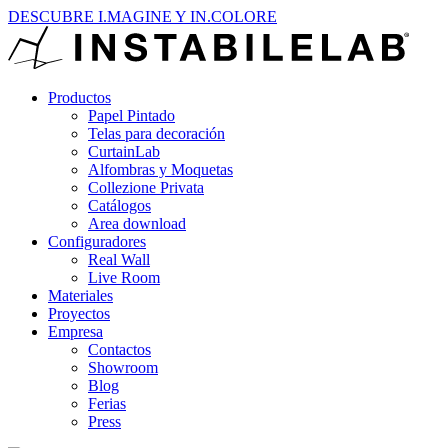
DESCUBRE I.MAGINE Y IN.COLORE
Productos
Papel Pintado
Telas para decoración
CurtainLab
Alfombras y Moquetas
Collezione Privata
Catálogos
Area download
Configuradores
Real Wall
Live Room
Materiales
Proyectos
Empresa
Contactos
Showroom
Blog
Ferias
Press