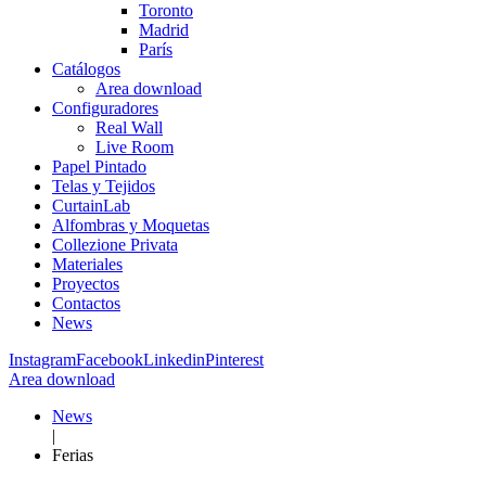
Toronto
Madrid
París
Catálogos
Area download
Configuradores
Real Wall
Live Room
Papel Pintado
Telas y Tejidos
CurtainLab
Alfombras y Moquetas
Collezione Privata
Materiales
Proyectos
Contactos
News
Instagram
Facebook
Linkedin
Pinterest
Area download
News
|
Ferias