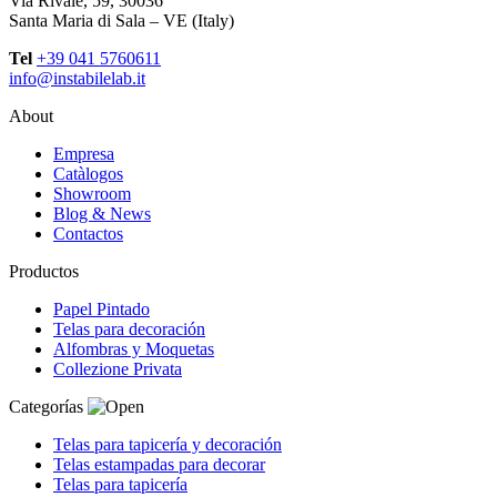
Via Rivale, 59, 30036
Santa Maria di Sala – VE (Italy)
Tel
+39 041 5760611
info@instabilelab.it
About
Empresa
Catàlogos
Showroom
Blog & News
Contactos
Productos
Papel Pintado
Telas para decoración
Alfombras y Moquetas
Collezione Privata
Categorías
Telas para tapicería y decoración
Telas estampadas para decorar
Telas para tapicería