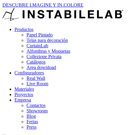
DESCUBRE I.MAGINE Y IN.COLORE
Productos
Papel Pintado
Telas para decoración
CurtainLab
Alfombras y Moquetas
Collezione Privata
Catálogos
Area download
Configuradores
Real Wall
Live Room
Materiales
Proyectos
Empresa
Contactos
Showroom
Blog
Ferias
Press