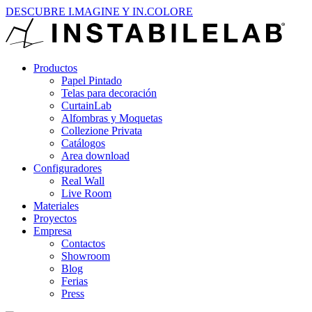
DESCUBRE I.MAGINE Y IN.COLORE
Productos
Papel Pintado
Telas para decoración
CurtainLab
Alfombras y Moquetas
Collezione Privata
Catálogos
Area download
Configuradores
Real Wall
Live Room
Materiales
Proyectos
Empresa
Contactos
Showroom
Blog
Ferias
Press