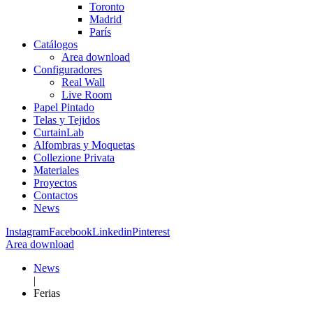
Toronto
Madrid
París
Catálogos
Area download
Configuradores
Real Wall
Live Room
Papel Pintado
Telas y Tejidos
CurtainLab
Alfombras y Moquetas
Collezione Privata
Materiales
Proyectos
Contactos
News
Instagram
Facebook
Linkedin
Pinterest
Area download
News
|
Ferias