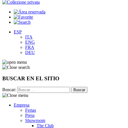
ESP
ITA
ENG
FRA
DEU
BUSCAR EN EL SITIO
Buscar:
Empresa
Ferias
Press
Showroom
The Club