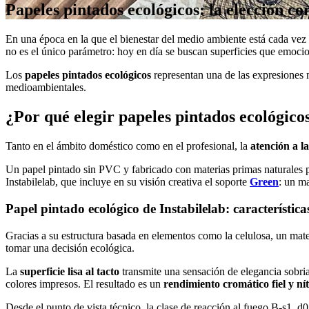
Papeles pintados ecológicos: la elección c
En una época en la que el bienestar del medio ambiente está cada vez 
no es el único parámetro: hoy en día se buscan superficies que emoci
Los
papeles pintados ecológicos
representan una de las expresiones 
medioambientales.
¿Por qué elegir papeles pintados ecológico
Tanto en el ámbito doméstico como en el profesional, la
atención a la
Un papel pintado sin PVC y fabricado con materias primas naturales p
Instabilelab, que incluye en su visión creativa el soporte
Green
: un ma
Papel pintado ecológico de Instabilelab: característica
Gracias a su estructura basada en elementos como la celulosa, un mat
tomar una decisión ecológica.
La
superficie lisa al tacto
transmite una sensación de elegancia sobria
colores impresos. El resultado es un
rendimiento cromático fiel y ní
Desde el punto de vista técnico, la clase de reacción al fuego B-s1, d0