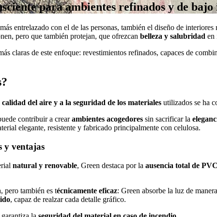
onsciente para ambientes refinados y de bajo
más entrelazado con el de las personas, también el diseño de interiore
onen, pero que también protejan, que ofrezcan
belleza y salubridad
en 
más claras de este enfoque: revestimientos refinados, capaces de combin
s?
 calidad del aire y a la seguridad de los materiales
utilizados se ha 
uede contribuir a crear
ambientes acogedores
sin sacrificar la
eleganc
terial elegante, resistente y fabricado principalmente con celulosa.
s y ventajas
erial
natural y renovable
, Green destaca por la
ausencia total de PVC
, pero también es t
écnicamente eficaz
: Green absorbe la luz de manera
tido
, capaz de realzar cada detalle gráfico.
 garantiza la
seguridad del material en caso de incendio.