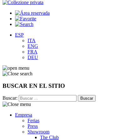
ESP
ITA
ENG
FRA
DEU
BUSCAR EN EL SITIO
Buscar:
Empresa
Ferias
Press
Showroom
The Club