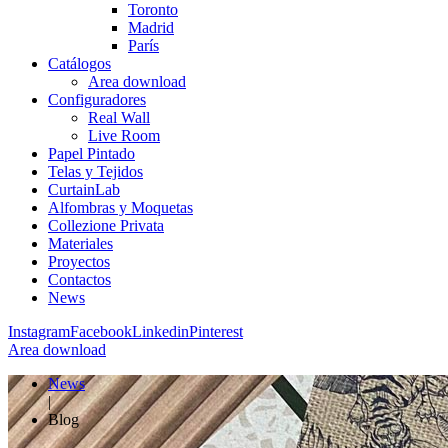
Toronto
Madrid
París
Catálogos
Area download
Configuradores
Real Wall
Live Room
Papel Pintado
Telas y Tejidos
CurtainLab
Alfombras y Moquetas
Collezione Privata
Materiales
Proyectos
Contactos
News
Instagram
Facebook
Linkedin
Pinterest
Area download
News
|
Blog