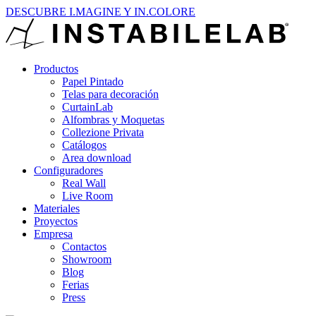
DESCUBRE I.MAGINE Y IN.COLORE
Productos
Papel Pintado
Telas para decoración
CurtainLab
Alfombras y Moquetas
Collezione Privata
Catálogos
Area download
Configuradores
Real Wall
Live Room
Materiales
Proyectos
Empresa
Contactos
Showroom
Blog
Ferias
Press