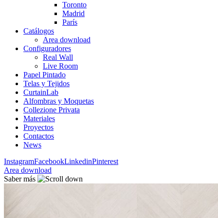
Toronto
Madrid
París
Catálogos
Area download
Configuradores
Real Wall
Live Room
Papel Pintado
Telas y Tejidos
CurtainLab
Alfombras y Moquetas
Collezione Privata
Materiales
Proyectos
Contactos
News
Instagram
Facebook
Linkedin
Pinterest
Area download
Saber más