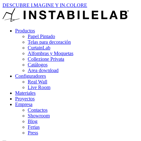
DESCUBRE I.MAGINE Y IN.COLORE
Productos
Papel Pintado
Telas para decoración
CurtainLab
Alfombras y Moquetas
Collezione Privata
Catálogos
Area download
Configuradores
Real Wall
Live Room
Materiales
Proyectos
Empresa
Contactos
Showroom
Blog
Ferias
Press