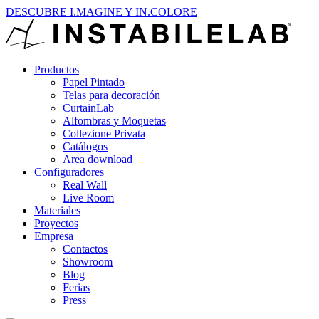
DESCUBRE I.MAGINE Y IN.COLORE
Productos
Papel Pintado
Telas para decoración
CurtainLab
Alfombras y Moquetas
Collezione Privata
Catálogos
Area download
Configuradores
Real Wall
Live Room
Materiales
Proyectos
Empresa
Contactos
Showroom
Blog
Ferias
Press