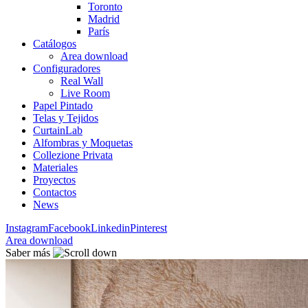
Toronto
Madrid
París
Catálogos
Area download
Configuradores
Real Wall
Live Room
Papel Pintado
Telas y Tejidos
CurtainLab
Alfombras y Moquetas
Collezione Privata
Materiales
Proyectos
Contactos
News
Instagram
Facebook
Linkedin
Pinterest
Area download
Saber más