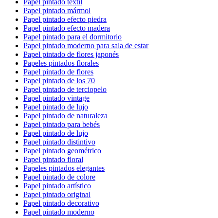
Papel pintado textil
Papel pintado mármol
Papel pintado efecto piedra
Papel pintado efecto madera
Papel pintado para el dormitorio
Papel pintado moderno para sala de estar
Papel pintado de flores japonés
Papeles pintados florales
Papel pintado de flores
Papel pintado de los 70
Papel pintado de terciopelo
Papel pintado vintage
Papel pintado de lujo
Papel pintado de naturaleza
Papel pintado para bebés
Papel pintado de lujo
Papel pintado distintivo
Papel pintado geométrico
Papel pintado floral
Papeles pintados elegantes
Papel pintado de colore
Papel pintado artístico
Papel pintado original
Papel pintado decorativo
Papel pintado moderno