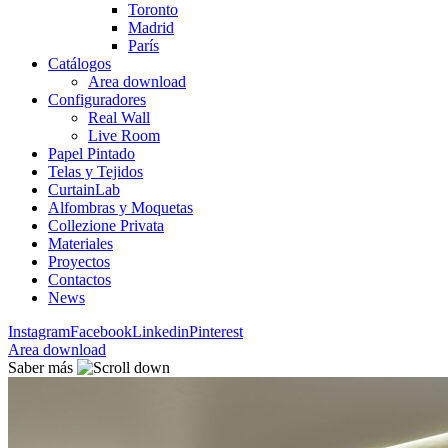
Toronto
Madrid
París
Catálogos
Area download
Configuradores
Real Wall
Live Room
Papel Pintado
Telas y Tejidos
CurtainLab
Alfombras y Moquetas
Collezione Privata
Materiales
Proyectos
Contactos
News
Instagram
Facebook
Linkedin
Pinterest
Area download
Saber más