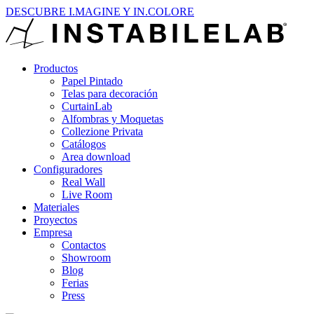
DESCUBRE I.MAGINE Y IN.COLORE
Productos
Papel Pintado
Telas para decoración
CurtainLab
Alfombras y Moquetas
Collezione Privata
Catálogos
Area download
Configuradores
Real Wall
Live Room
Materiales
Proyectos
Empresa
Contactos
Showroom
Blog
Ferias
Press