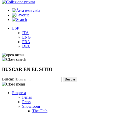
ESP
ITA
ENG
FRA
DEU
BUSCAR EN EL SITIO
Buscar:
Empresa
Ferias
Press
Showroom
The Club