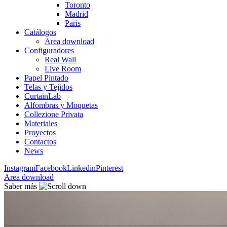
Toronto
Madrid
París
Catálogos
Area download
Configuradores
Real Wall
Live Room
Papel Pintado
Telas y Tejidos
CurtainLab
Alfombras y Moquetas
Collezione Privata
Materiales
Proyectos
Contactos
News
Instagram
Facebook
Linkedin
Pinterest
Area download
Saber más