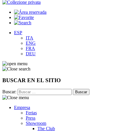
ESP
ITA
ENG
FRA
DEU
BUSCAR EN EL SITIO
Buscar:
Empresa
Ferias
Press
Showroom
The Club