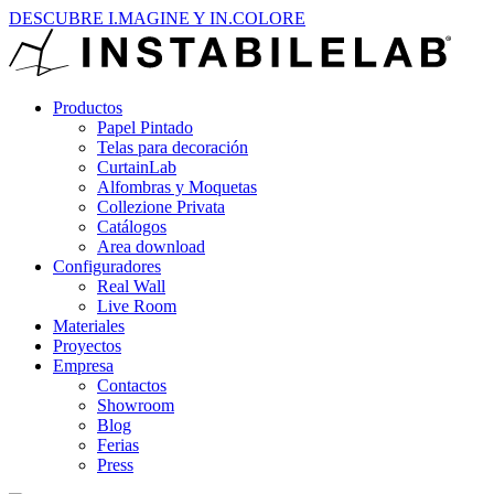
DESCUBRE I.MAGINE Y IN.COLORE
Productos
Papel Pintado
Telas para decoración
CurtainLab
Alfombras y Moquetas
Collezione Privata
Catálogos
Area download
Configuradores
Real Wall
Live Room
Materiales
Proyectos
Empresa
Contactos
Showroom
Blog
Ferias
Press