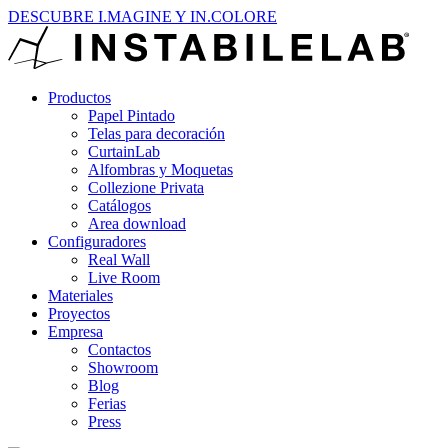
DESCUBRE I.MAGINE Y IN.COLORE
Productos
Papel Pintado
Telas para decoración
CurtainLab
Alfombras y Moquetas
Collezione Privata
Catálogos
Area download
Configuradores
Real Wall
Live Room
Materiales
Proyectos
Empresa
Contactos
Showroom
Blog
Ferias
Press