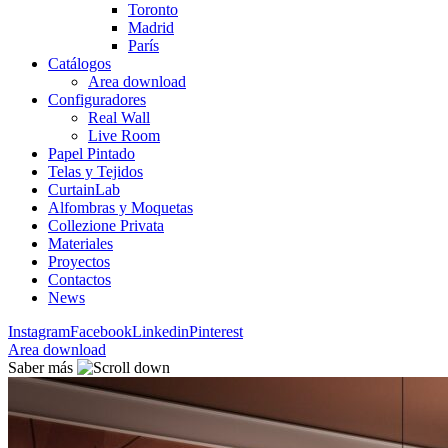
Toronto
Madrid
París
Catálogos
Area download
Configuradores
Real Wall
Live Room
Papel Pintado
Telas y Tejidos
CurtainLab
Alfombras y Moquetas
Collezione Privata
Materiales
Proyectos
Contactos
News
Instagram
Facebook
Linkedin
Pinterest
Area download
Saber más