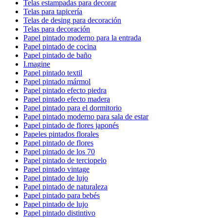
Telas estampadas para decorar
Telas para tapicería
Telas de desing para decoración
Telas para decoración
Papel pintado moderno para la entrada
Papel pintado de cocina
Papel pintado de baño
I.magine
Papel pintado textil
Papel pintado mármol
Papel pintado efecto piedra
Papel pintado efecto madera
Papel pintado para el dormitorio
Papel pintado moderno para sala de estar
Papel pintado de flores japonés
Papeles pintados florales
Papel pintado de flores
Papel pintado de los 70
Papel pintado de terciopelo
Papel pintado vintage
Papel pintado de lujo
Papel pintado de naturaleza
Papel pintado para bebés
Papel pintado de lujo
Papel pintado distintivo