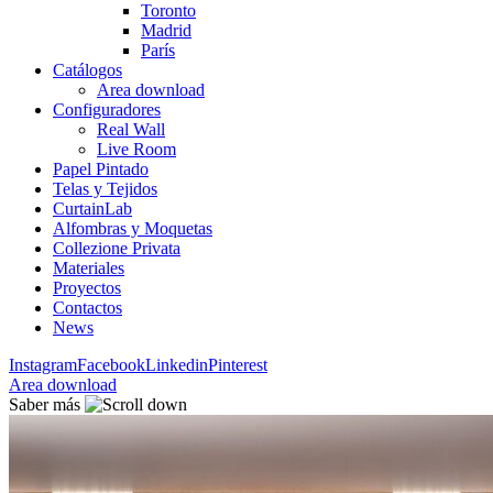
Toronto
Madrid
París
Catálogos
Area download
Configuradores
Real Wall
Live Room
Papel Pintado
Telas y Tejidos
CurtainLab
Alfombras y Moquetas
Collezione Privata
Materiales
Proyectos
Contactos
News
Instagram
Facebook
Linkedin
Pinterest
Area download
Saber más