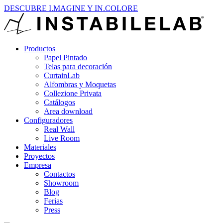
DESCUBRE I.MAGINE Y IN.COLORE
Productos
Papel Pintado
Telas para decoración
CurtainLab
Alfombras y Moquetas
Collezione Privata
Catálogos
Area download
Configuradores
Real Wall
Live Room
Materiales
Proyectos
Empresa
Contactos
Showroom
Blog
Ferias
Press