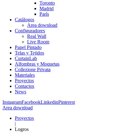
Toronto
Madrid
París
Catálogos
Area download
Configuradores
Real Wall
Live Room
Papel Pintado
Telas y Tejidos
CurtainLab
Alfombras y Moquetas
Collezione Privata
Materiales
Proyectos
Contactos
News
Instagram
Facebook
Linkedin
Pinterest
Area download
Proyectos
|
Logros