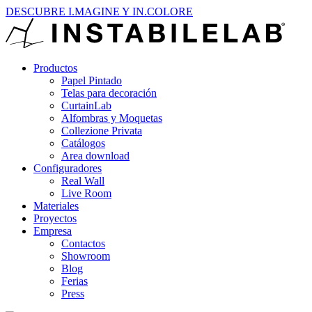
DESCUBRE I.MAGINE Y IN.COLORE
Productos
Papel Pintado
Telas para decoración
CurtainLab
Alfombras y Moquetas
Collezione Privata
Catálogos
Area download
Configuradores
Real Wall
Live Room
Materiales
Proyectos
Empresa
Contactos
Showroom
Blog
Ferias
Press