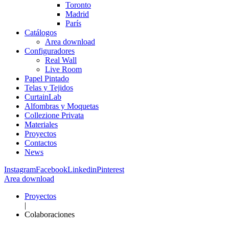
Toronto
Madrid
París
Catálogos
Area download
Configuradores
Real Wall
Live Room
Papel Pintado
Telas y Tejidos
CurtainLab
Alfombras y Moquetas
Collezione Privata
Materiales
Proyectos
Contactos
News
Instagram
Facebook
Linkedin
Pinterest
Area download
Proyectos
|
Colaboraciones