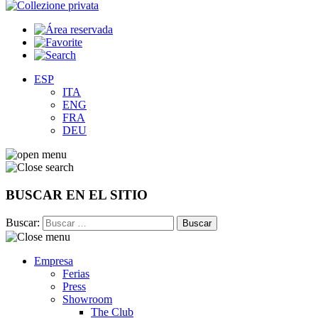
ESP
ITA
ENG
FRA
DEU
BUSCAR EN EL SITIO
Buscar:
Empresa
Ferias
Press
Showroom
The Club