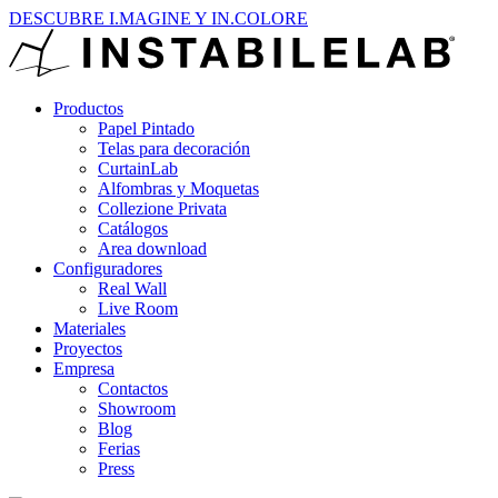
DESCUBRE I.MAGINE Y IN.COLORE
Productos
Papel Pintado
Telas para decoración
CurtainLab
Alfombras y Moquetas
Collezione Privata
Catálogos
Area download
Configuradores
Real Wall
Live Room
Materiales
Proyectos
Empresa
Contactos
Showroom
Blog
Ferias
Press