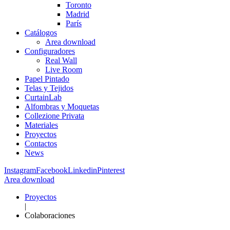
Toronto
Madrid
París
Catálogos
Area download
Configuradores
Real Wall
Live Room
Papel Pintado
Telas y Tejidos
CurtainLab
Alfombras y Moquetas
Collezione Privata
Materiales
Proyectos
Contactos
News
Instagram
Facebook
Linkedin
Pinterest
Area download
Proyectos
|
Colaboraciones