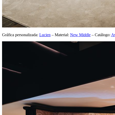
Gráfica personalizada:
Lucien
– Material:
New Middle
– Catálogo:
A