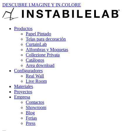
DESCUBRE I.MAGINE Y IN.COLORE
Productos
Papel Pintado
Telas para decoración
CurtainLab
Alfombras y Moquetas
Collezione Privata
Catálogos
Area download
Configuradores
Real Wall
Live Room
Materiales
Proyectos
Empresa
Contactos
Showroom
Blog
Ferias
Press