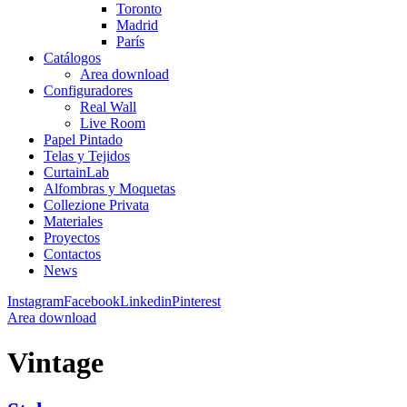
Toronto
Madrid
París
Catálogos
Area download
Configuradores
Real Wall
Live Room
Papel Pintado
Telas y Tejidos
CurtainLab
Alfombras y Moquetas
Collezione Privata
Materiales
Proyectos
Contactos
News
Instagram
Facebook
Linkedin
Pinterest
Area download
Vintage