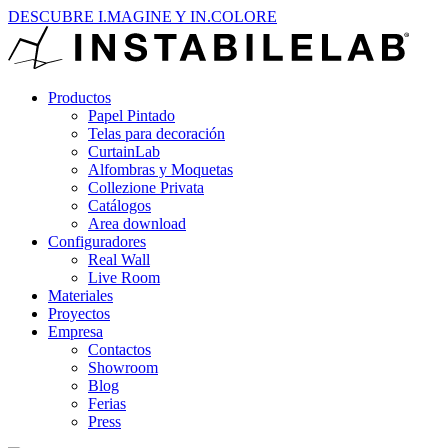
DESCUBRE I.MAGINE Y IN.COLORE
Productos
Papel Pintado
Telas para decoración
CurtainLab
Alfombras y Moquetas
Collezione Privata
Catálogos
Area download
Configuradores
Real Wall
Live Room
Materiales
Proyectos
Empresa
Contactos
Showroom
Blog
Ferias
Press