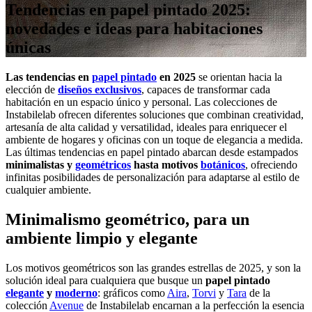
Tendencias en papel pintado 2025:
novedades e ideas para habitaciones
únicas
Las tendencias en
papel pintado
en 2025
se orientan hacia la
elección de
diseños exclusivos
, capaces de transformar cada
habitación en un espacio único y personal. Las colecciones de
Instabilelab ofrecen diferentes soluciones que combinan creatividad,
artesanía de alta calidad y versatilidad, ideales para enriquecer el
ambiente de hogares y oficinas con un toque de elegancia a medida.
Las últimas tendencias en papel pintado abarcan desde estampados
minimalistas y
geométricos
hasta motivos
botánicos
, ofreciendo
infinitas posibilidades de personalización para adaptarse al estilo de
cualquier ambiente.
Minimalismo geométrico, para un
ambiente limpio y elegante
Los motivos geométricos son las grandes estrellas de 2025, y son la
solución ideal para cualquiera que busque un
papel pintado
elegante
y
moderno
: gráficos como
Aira
,
Torvi
y
Tara
de la
colección
Avenue
de Instabilelab encarnan a la perfección la esencia