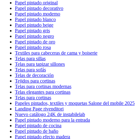
Papel pintado original
Papel pintado decorativo
Papel pintado moderno
Papel pintado blanco
Papel pintado beige
Papel pintado gris
Papel pintado negro
Papel pintado de oro
Papel pintado rosa
Textiles para cabeceras de cama y boiserie
Telas para sillas
Telas para tapizar sillones
Telas para sofás
Telas de decoración
Tejidos para cortinas
Telas para cortinas modernas
Telas elegantes para cortinas
Telas para cortinas
Papeles pintados, textiles y moquetas Salone del mobile 2025
Landing Page rivenditori
Nuevo catálogo 24K de instabilelab
Papel pintado moderno para la entrada
Papel pintado de cocina
Papel pintado de baño
Papel pintado efecto madera