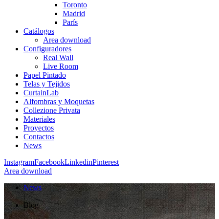
Toronto
Madrid
París
Catálogos
Area download
Configuradores
Real Wall
Live Room
Papel Pintado
Telas y Tejidos
CurtainLab
Alfombras y Moquetas
Collezione Privata
Materiales
Proyectos
Contactos
News
Instagram
Facebook
Linkedin
Pinterest
Area download
News
|
Blog