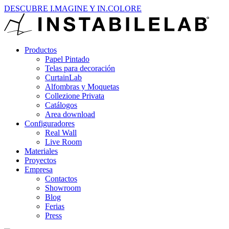
DESCUBRE I.MAGINE Y IN.COLORE
Productos
Papel Pintado
Telas para decoración
CurtainLab
Alfombras y Moquetas
Collezione Privata
Catálogos
Area download
Configuradores
Real Wall
Live Room
Materiales
Proyectos
Empresa
Contactos
Showroom
Blog
Ferias
Press