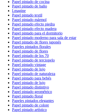
Papel pintado de cocina
Papel pintado de baño
I.magine
Papel pintado textil
Papel pintado mármol
Papel pintado efecto piedra
Papel pintado efecto madera
Papel pintado para el dormitorio
Papel pintado moderno para sala de estar
Papel pintado de flores japonés
Papeles pintados florales
Papel pintado de flores
Papel pintado de los 70
Papel pintado de terciopelo
Papel pintado vintage
Papel pintado de lujo
Papel pintado de naturaleza
Papel pintado para bebés
Papel pintado de lujo
Papel pintado distintivo
Papel pintado geométrico
Papel pintado floral
Papeles pintados elegantes
Papel pintado de colore
Papel pintado artístico