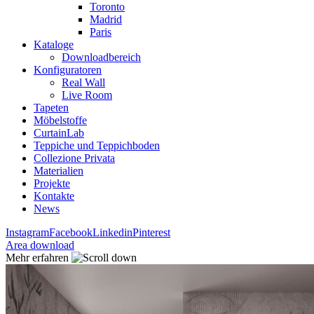
Toronto
Madrid
Paris
Kataloge
Downloadbereich
Konfiguratoren
Real Wall
Live Room
Tapeten
Möbelstoffe
CurtainLab
Teppiche und Teppichboden
Collezione Privata
Materialien
Projekte
Kontakte
News
Instagram
Facebook
Linkedin
Pinterest
Area download
Mehr erfahren