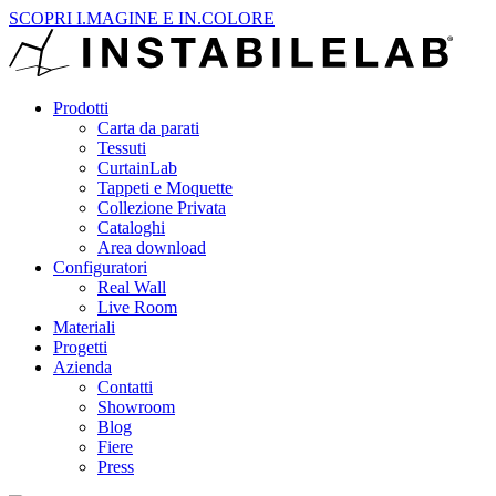
SCOPRI I.MAGINE E IN.COLORE
Prodotti
Carta da parati
Tessuti
CurtainLab
Tappeti e Moquette
Collezione Privata
Cataloghi
Area download
Configuratori
Real Wall
Live Room
Materiali
Progetti
Azienda
Contatti
Showroom
Blog
Fiere
Press