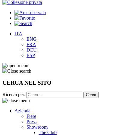
ITA
ENG
FRA
DEU
ESP
CERCA NEL SITO
Ricerca per:
Azienda
Fiere
Press
Showroom
The Club