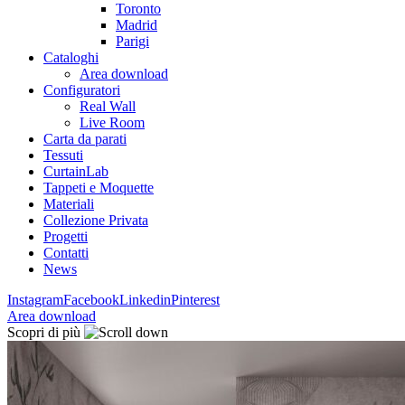
Toronto
Madrid
Parigi
Cataloghi
Area download
Configuratori
Real Wall
Live Room
Carta da parati
Tessuti
CurtainLab
Tappeti e Moquette
Materiali
Collezione Privata
Progetti
Contatti
News
Instagram
Facebook
Linkedin
Pinterest
Area download
Scopri di più