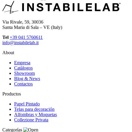
Via Rivale, 59, 30036
Santa Maria di Sala – VE (Italy)
Tel
+39 041 5760611
info@instabilelab.it
About
Empresa
Catàlogos
Showroom
Blog & News
Contactos
Productos
Papel Pintado
Telas para decoración
Alfombras y Moquetas
Collezione Privata
Categorías