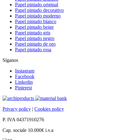
Papel pintado original
Papel pintado decorativo
Papel pintado moderno
Papel pintado blanco
Papel pintado beige
Papel pintado gris
Papel pintado negro
Papel pintado de oro
Papel pintado rosa
Síganos
Instagram
Facebook
Linkedin
Pinterest
Privacy policy
|
Cookies policy
P. IVA 04371910276
Cap. sociale 10.000€ i.v.a