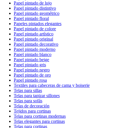
Papel pintado de lujo
Papel pintado distintivo
Papel pintado geométrico
Papel pintado floral
Papeles pintados elegantes
Papel pintado de colore
Papel pintado artístico
Papel pintado original
Papel pintado decorativo
Papel pintado moderno
Papel pintado blanco
Papel pintado beige
Papel pintado gris
Papel pintado negro
Papel pintado de oro
Papel pintado rosa
Textiles para cabeceras de cama y boiserie
Telas para sillas
Telas para tapizar sillones
Telas para sofás
Telas de decoración
Tejidos para cortinas
Telas para cortinas modernas
Telas elegantes para cortinas
Telas para cortinas