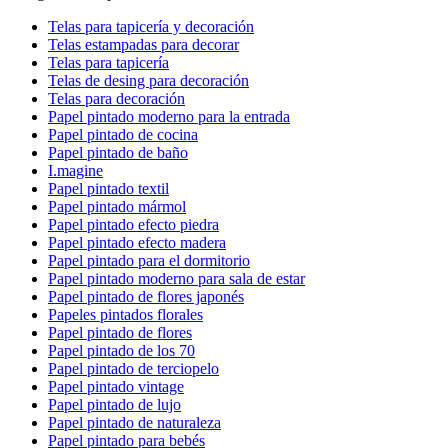
Telas para tapicería y decoración
Telas estampadas para decorar
Telas para tapicería
Telas de desing para decoración
Telas para decoración
Papel pintado moderno para la entrada
Papel pintado de cocina
Papel pintado de baño
I.magine
Papel pintado textil
Papel pintado mármol
Papel pintado efecto piedra
Papel pintado efecto madera
Papel pintado para el dormitorio
Papel pintado moderno para sala de estar
Papel pintado de flores japonés
Papeles pintados florales
Papel pintado de flores
Papel pintado de los 70
Papel pintado de terciopelo
Papel pintado vintage
Papel pintado de lujo
Papel pintado de naturaleza
Papel pintado para bebés