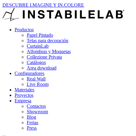
DESCUBRE I.MAGINE Y IN.COLORE
Productos
Papel Pintado
Telas para decoración
CurtainLab
Alfombras y Moquetas
Collezione Privata
Catálogos
Area download
Configuradores
Real Wall
Live Room
Materiales
Proyectos
Empresa
Contactos
Showroom
Blog
Ferias
Press