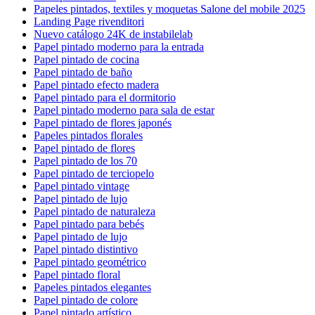
Papeles pintados, textiles y moquetas Salone del mobile 2025
Landing Page rivenditori
Nuevo catálogo 24K de instabilelab
Papel pintado moderno para la entrada
Papel pintado de cocina
Papel pintado de baño
Papel pintado efecto madera
Papel pintado para el dormitorio
Papel pintado moderno para sala de estar
Papel pintado de flores japonés
Papeles pintados florales
Papel pintado de flores
Papel pintado de los 70
Papel pintado de terciopelo
Papel pintado vintage
Papel pintado de lujo
Papel pintado de naturaleza
Papel pintado para bebés
Papel pintado de lujo
Papel pintado distintivo
Papel pintado geométrico
Papel pintado floral
Papeles pintados elegantes
Papel pintado de colore
Papel pintado artístico