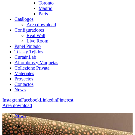
Toronto
Madrid
París
Catálogos
Area download
Configuradores
Real Wall
Live Room
Papel Pintado
Telas y Tejidos
CurtainLab
Alfombras y Moquetas
Collezione Privata
Materiales
Proyectos
Contactos
News
Instagram
Facebook
Linkedin
Pinterest
Area download
News
|
Blog