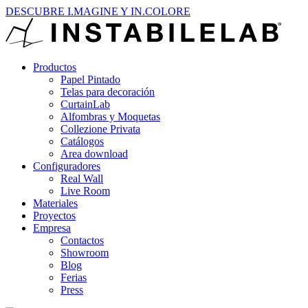
DESCUBRE I.MAGINE Y IN.COLORE
Productos
Papel Pintado
Telas para decoración
CurtainLab
Alfombras y Moquetas
Collezione Privata
Catálogos
Area download
Configuradores
Real Wall
Live Room
Materiales
Proyectos
Empresa
Contactos
Showroom
Blog
Ferias
Press