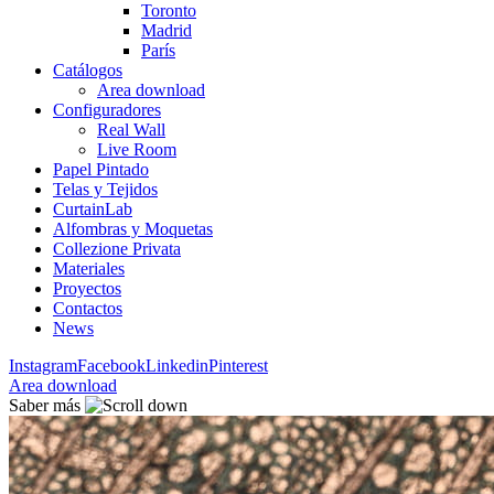
Toronto
Madrid
París
Catálogos
Area download
Configuradores
Real Wall
Live Room
Papel Pintado
Telas y Tejidos
CurtainLab
Alfombras y Moquetas
Collezione Privata
Materiales
Proyectos
Contactos
News
Instagram
Facebook
Linkedin
Pinterest
Area download
Saber más