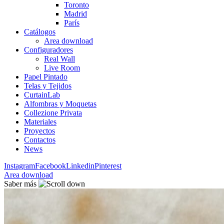
Toronto
Madrid
París
Catálogos
Area download
Configuradores
Real Wall
Live Room
Papel Pintado
Telas y Tejidos
CurtainLab
Alfombras y Moquetas
Collezione Privata
Materiales
Proyectos
Contactos
News
Instagram
Facebook
Linkedin
Pinterest
Area download
Saber más