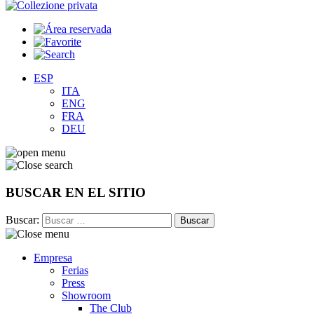
ESP
ITA
ENG
FRA
DEU
BUSCAR EN EL SITIO
Buscar:
Empresa
Ferias
Press
Showroom
The Club