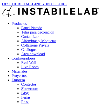
DESCUBRE I.MAGINE Y IN.COLORE
Productos
Papel Pintado
Telas para decoración
CurtainLab
Alfombras y Moquetas
Collezione Privata
Catálogos
Area download
Configuradores
Real Wall
Live Room
Materiales
Proyectos
Empresa
Contactos
Showroom
Blog
Ferias
Press