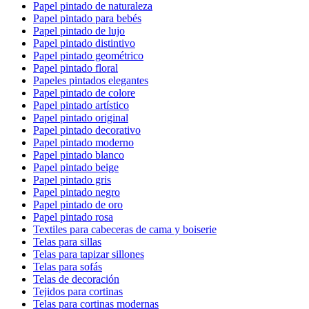
Papel pintado de naturaleza
Papel pintado para bebés
Papel pintado de lujo
Papel pintado distintivo
Papel pintado geométrico
Papel pintado floral
Papeles pintados elegantes
Papel pintado de colore
Papel pintado artístico
Papel pintado original
Papel pintado decorativo
Papel pintado moderno
Papel pintado blanco
Papel pintado beige
Papel pintado gris
Papel pintado negro
Papel pintado de oro
Papel pintado rosa
Textiles para cabeceras de cama y boiserie
Telas para sillas
Telas para tapizar sillones
Telas para sofás
Telas de decoración
Tejidos para cortinas
Telas para cortinas modernas