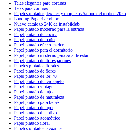
Telas elegantes para cortinas
Telas para cortinas
Papeles pintados, textiles y moquetas Salone del mobile 2025
Landing Page rivenditori
Nuevo catálogo 24K de instabilelab
Papel pintado moderno para la entrada
Papel pintado de cocina
Papel pintado de baño
Papel pintado efecto madera
Papel pintado para el dormitorio
Papel pintado moderno para sala de estar
Papel pintado de flores japonés
Papeles pintados florales
Papel pintado de flores
Papel pintado de los 70
Papel pintado de terciopelo
Papel pintado vintage
Papel pintado de lujo
Papel pintado de naturaleza
Papel pintado para bebés
Papel pintado de lujo
Papel pintado distintivo
Papel pintado geométrico
Papel pintado floral
Papeles pintados elegantes