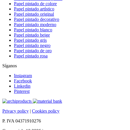
Papel pintado de colore
Papel pintado artístico
Papel pintado original
Papel pintado decorativo
Papel pintado moderno
Papel pintado blanco
Papel pintado beige
Papel pintado gris
Papel pintado negro
Papel pintado de oro
Papel pintado rosa
Síganos
Instagram
Facebook
Linkedin
Pinterest
Privacy policy
|
Cookies policy
P. IVA 04371910276