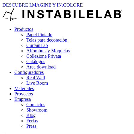
DESCUBRE I.MAGINE Y IN.COLORE
Productos
Papel Pintado
Telas para decoración
CurtainLab
Alfombras y Moquetas
Collezione Privata
Catálogos
Area download
Configuradores
Real Wall
Live Room
Materiales
Proyectos
Empresa
Contactos
Showroom
Blog
Ferias
Press