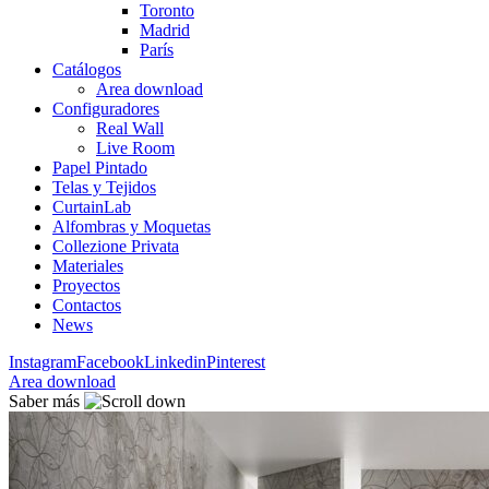
Toronto
Madrid
París
Catálogos
Area download
Configuradores
Real Wall
Live Room
Papel Pintado
Telas y Tejidos
CurtainLab
Alfombras y Moquetas
Collezione Privata
Materiales
Proyectos
Contactos
News
Instagram
Facebook
Linkedin
Pinterest
Area download
Saber más