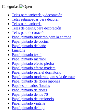
Categorías
Telas para tapicería y decoración
Telas estampadas para decorar
Telas para tapicería
Telas de desing para decoración
Telas para decoración
Papel pintado moderno para la entrada
Papel pintado de cocina
Papel pintado de baño
I.magine
Papel pintado textil
Papel pintado mármol
Papel pintado efecto piedra
Papel pintado efecto madera
Papel pintado para el dormitorio
Papel pintado moderno para sala de estar
Papel pintado de flores japonés
Papeles pintados florales
Papel pintado de flores
Papel pintado de los 70
Papel pintado de terciopelo
Papel pintado vintage
Papel pintado de lujo