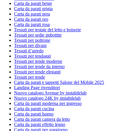
Carta da parati beige
Carta da parati grigia
Carta da parati nera
Carta da parati oro
Carta da parati rosa
Tessuti per testate del letto e boiserie
Tessuti per sedie imbottite
Tessuti per poltrone
Tessuti per divani
Tessuti d’arredo
Tessuti per tendaggi
Tessuti per tende moderne
Tessuti per tende da interno
Tessuti per tende eleganti
Tessuti per tende
Carta da parati e tappetti Salone del Mobile 2025
Landing Page rivenditori
Nuovo catalogo Avenue by instabilelab
Nuovo catalogo 24K by instabilelab
Carta da parati moderna per ingresso
Carta da parati cucina
Carta da parati bagno
Carta da parati camera da letto
Carta da parati effetto legno
Carta da parati per soggiorno