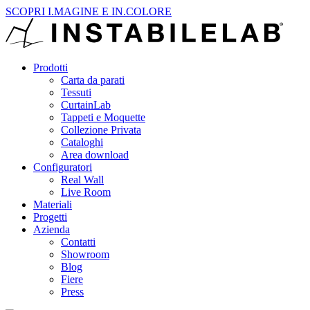
SCOPRI I.MAGINE E IN.COLORE
Prodotti
Carta da parati
Tessuti
CurtainLab
Tappeti e Moquette
Collezione Privata
Cataloghi
Area download
Configuratori
Real Wall
Live Room
Materiali
Progetti
Azienda
Contatti
Showroom
Blog
Fiere
Press