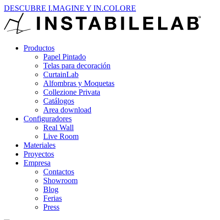
DESCUBRE I.MAGINE Y IN.COLORE
Productos
Papel Pintado
Telas para decoración
CurtainLab
Alfombras y Moquetas
Collezione Privata
Catálogos
Area download
Configuradores
Real Wall
Live Room
Materiales
Proyectos
Empresa
Contactos
Showroom
Blog
Ferias
Press