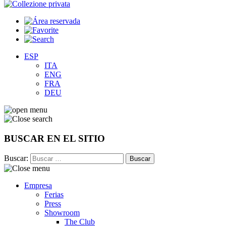
ESP
ITA
ENG
FRA
DEU
BUSCAR EN EL SITIO
Buscar:
Empresa
Ferias
Press
Showroom
The Club