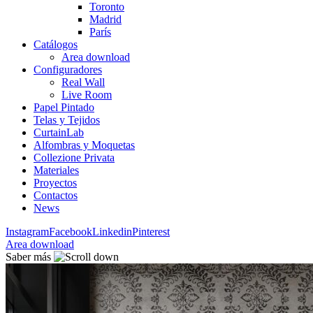
Toronto
Madrid
París
Catálogos
Area download
Configuradores
Real Wall
Live Room
Papel Pintado
Telas y Tejidos
CurtainLab
Alfombras y Moquetas
Collezione Privata
Materiales
Proyectos
Contactos
News
Instagram
Facebook
Linkedin
Pinterest
Area download
Saber más