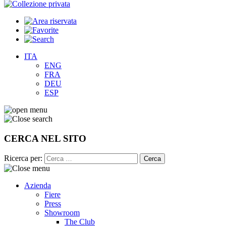
ITA
ENG
FRA
DEU
ESP
CERCA NEL SITO
Ricerca per:
Azienda
Fiere
Press
Showroom
The Club