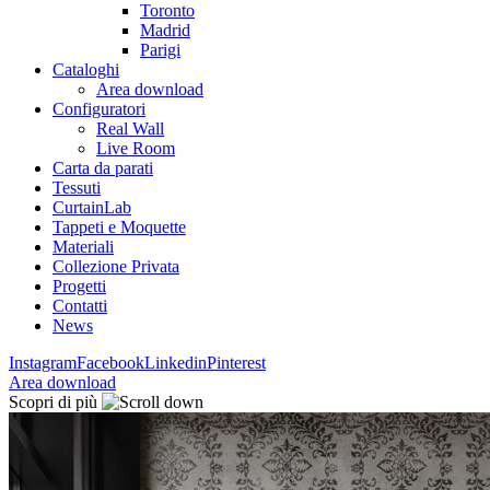
Toronto
Madrid
Parigi
Cataloghi
Area download
Configuratori
Real Wall
Live Room
Carta da parati
Tessuti
CurtainLab
Tappeti e Moquette
Materiali
Collezione Privata
Progetti
Contatti
News
Instagram
Facebook
Linkedin
Pinterest
Area download
Scopri di più