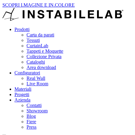
SCOPRI I.MAGINE E IN.COLORE
Prodotti
Carta da parati
Tessuti
CurtainLab
Tappeti e Moquette
Collezione Privata
Cataloghi
Area download
Configuratori
Real Wall
Live Room
Materiali
Progetti
Azienda
Contatti
Showroom
Blog
Fiere
Press