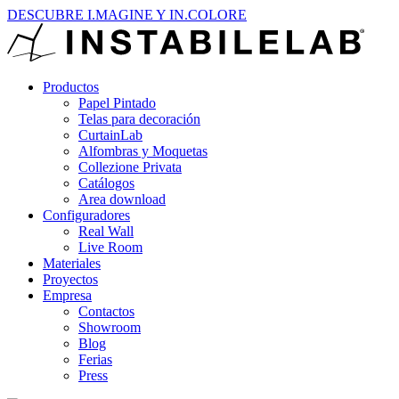
DESCUBRE I.MAGINE Y IN.COLORE
Productos
Papel Pintado
Telas para decoración
CurtainLab
Alfombras y Moquetas
Collezione Privata
Catálogos
Area download
Configuradores
Real Wall
Live Room
Materiales
Proyectos
Empresa
Contactos
Showroom
Blog
Ferias
Press