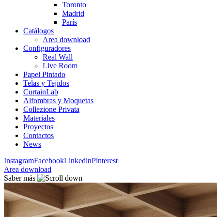
Toronto
Madrid
París
Catálogos
Area download
Configuradores
Real Wall
Live Room
Papel Pintado
Telas y Tejidos
CurtainLab
Alfombras y Moquetas
Collezione Privata
Materiales
Proyectos
Contactos
News
Instagram
Facebook
Linkedin
Pinterest
Area download
Saber más