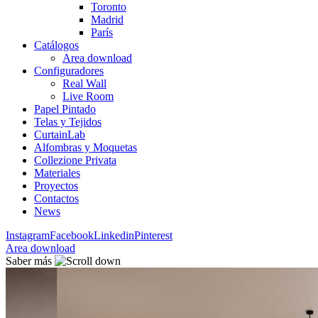
Toronto
Madrid
París
Catálogos
Area download
Configuradores
Real Wall
Live Room
Papel Pintado
Telas y Tejidos
CurtainLab
Alfombras y Moquetas
Collezione Privata
Materiales
Proyectos
Contactos
News
Instagram
Facebook
Linkedin
Pinterest
Area download
Saber más