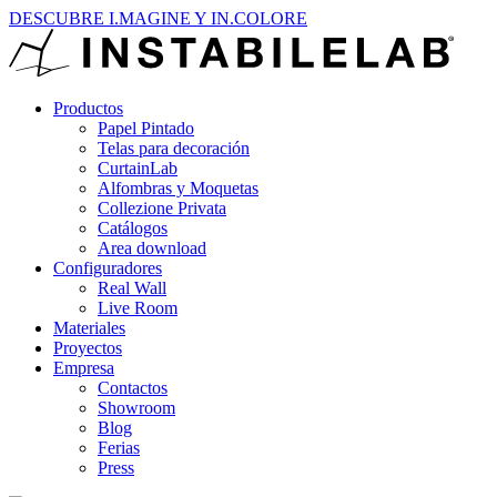
DESCUBRE I.MAGINE Y IN.COLORE
Productos
Papel Pintado
Telas para decoración
CurtainLab
Alfombras y Moquetas
Collezione Privata
Catálogos
Area download
Configuradores
Real Wall
Live Room
Materiales
Proyectos
Empresa
Contactos
Showroom
Blog
Ferias
Press