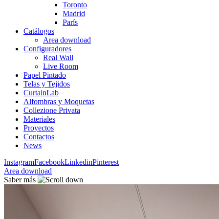
Toronto
Madrid
París
Catálogos
Area download
Configuradores
Real Wall
Live Room
Papel Pintado
Telas y Tejidos
CurtainLab
Alfombras y Moquetas
Collezione Privata
Materiales
Proyectos
Contactos
News
Instagram
Facebook
Linkedin
Pinterest
Area download
Saber más